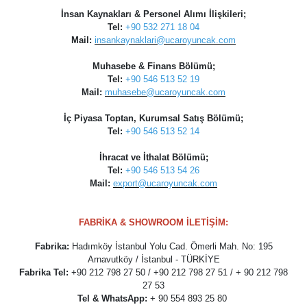
İnsan Kaynakları & Personel Alımı İlişkileri;
Tel:
+90 532 271 18 04
Mail:
insankaynaklari@ucaroyuncak.com
Muhasebe & Finans Bölümü;
Tel:
+90 546 513 52 19
Mail:
muhasebe@ucaroyuncak.com
İç Piyasa Toptan, Kurumsal Satış Bölümü
;
Tel:
+90 546 513 52 14
İhracat ve İthalat Bölümü
;
Tel:
+90 546 513 54 26
Mail:
export@ucaroyuncak.com
FABRİKA & SHOWROOM İLETİŞİM:
Fabrika:
Hadımköy İstanbul Yolu Cad. Ömerli Mah. No: 195
Arnavutköy / İstanbul - TÜRKİYE
Fabrika Tel:
+90 212 798 27 50 / +90 212 798 27 51 / + 90 212 798
27 53
Tel & WhatsApp:
+ 90 554 893 25 80